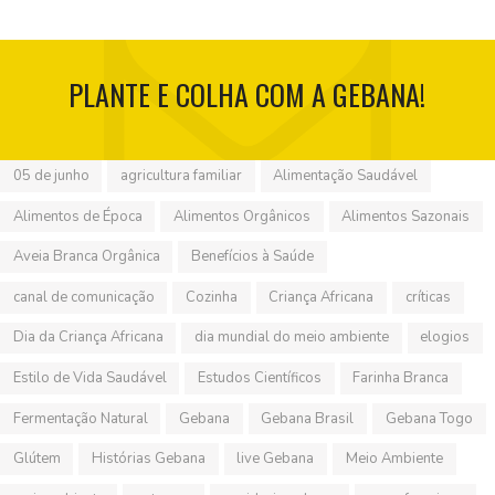
PLANTE E COLHA COM A GEBANA!
05 de junho
agricultura familiar
Alimentação Saudável
Alimentos de Época
Alimentos Orgânicos
Alimentos Sazonais
Aveia Branca Orgânica
Benefícios à Saúde
canal de comunicação
Cozinha
Criança Africana
críticas
Dia da Criança Africana
dia mundial do meio ambiente
elogios
Estilo de Vida Saudável
Estudos Científicos
Farinha Branca
Fermentação Natural
Gebana
Gebana Brasil
Gebana Togo
Glútem
Histórias Gebana
live Gebana
Meio Ambiente