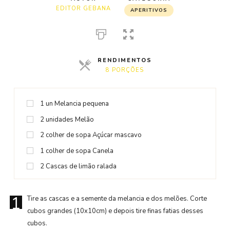
EDITOR GEBANA
APERITIVOS
RENDIMENTOS
8 PORÇÕES
1
un
Melancia pequena
2
unidades
Melão
2
colher de sopa
Açúcar mascavo
1
colher de sopa
Canela
2
Cascas de limão ralada
1
Tire as cascas e a semente da melancia e dos melões. Corte
cubos grandes (10x10cm) e depois tire finas fatias desses
cubos.