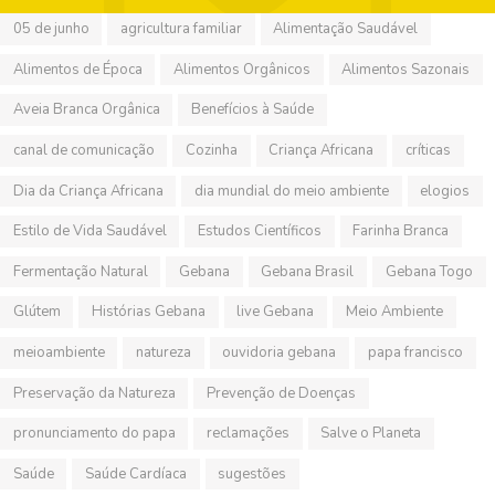
05 de junho
agricultura familiar
Alimentação Saudável
Alimentos de Época
Alimentos Orgânicos
Alimentos Sazonais
Aveia Branca Orgânica
Benefícios à Saúde
canal de comunicação
Cozinha
Criança Africana
críticas
Dia da Criança Africana
dia mundial do meio ambiente
elogios
Estilo de Vida Saudável
Estudos Científicos
Farinha Branca
Fermentação Natural
Gebana
Gebana Brasil
Gebana Togo
Glútem
Histórias Gebana
live Gebana
Meio Ambiente
meioambiente
natureza
ouvidoria gebana
papa francisco
Preservação da Natureza
Prevenção de Doenças
pronunciamento do papa
reclamações
Salve o Planeta
Saúde
Saúde Cardíaca
sugestões