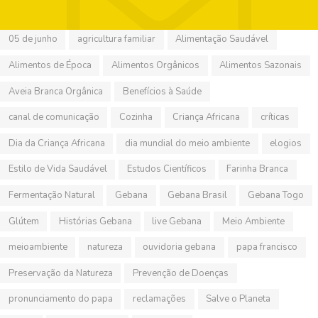
05 de junho
agricultura familiar
Alimentação Saudável
Alimentos de Época
Alimentos Orgânicos
Alimentos Sazonais
Aveia Branca Orgânica
Benefícios à Saúde
canal de comunicação
Cozinha
Criança Africana
críticas
Dia da Criança Africana
dia mundial do meio ambiente
elogios
Estilo de Vida Saudável
Estudos Científicos
Farinha Branca
Fermentação Natural
Gebana
Gebana Brasil
Gebana Togo
Glútem
Histórias Gebana
live Gebana
Meio Ambiente
meioambiente
natureza
ouvidoria gebana
papa francisco
Preservação da Natureza
Prevenção de Doenças
pronunciamento do papa
reclamações
Salve o Planeta