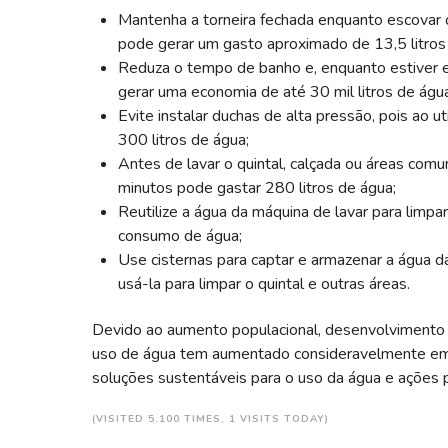
Mantenha a torneira fechada enquanto escovar o
pode gerar um gasto aproximado de 13,5 litros
Reduza o tempo de banho e, enquanto estiver e
gerar uma economia de até 30 mil litros de água
Evite instalar duchas de alta pressão, pois ao 
300 litros de água;
Antes de lavar o quintal, calçada ou áreas comun
minutos pode gastar 280 litros de água;
Reutilize a água da máquina de lavar para limpar
consumo de água;
Use cisternas para captar e armazenar a água da 
usá-la para limpar o quintal e outras áreas.
Devido ao aumento populacional, desenvolvimento 
uso de água tem aumentado consideravelmente em es
soluções sustentáveis para o uso da água e ações p
(VISITED 5.100 TIMES, 1 VISITS TODAY)