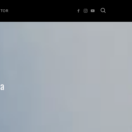
UTOR
ua