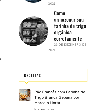
e
2021
Como
armazenar sua
farinha de trigo
orgânica
corretamente
23 DE DEZEMBRO DE
2021
o
RECEITAS
Pão Francês com Farinha de
Trigo Branca Gebana por
Marcelo Horta
Por
gebana