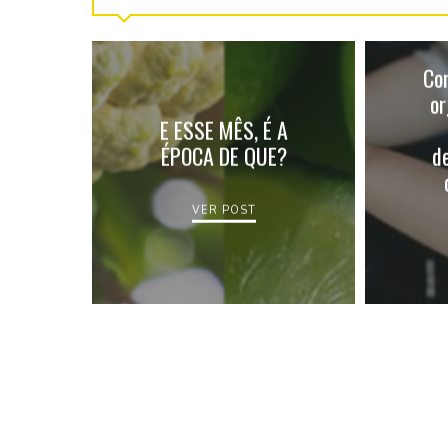
Co
or
E ESSE MÊS, É A
ÉPOCA DE QUE?
d
VER POST