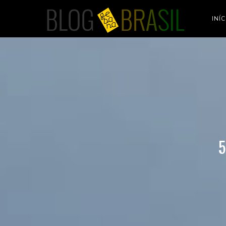
Blog
INÍC
GEBANA
5