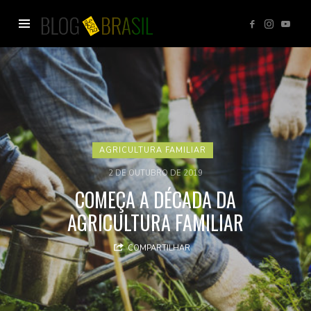
Blog
GEBANA
AGRICULTURA FAMILIAR
2 DE OUTUBRO DE 2019
COMEÇA A DÉCADA DA
AGRICULTURA FAMILIAR
COMPARTILHAR